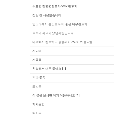
수도권 전연령렌트카 VVIP 찐후기
정말 잘 사용했습니다
인스타에서 본것보다 더 좋은 다우렌트카
트럭과 사고가 났던사람입니다.
다우에서 렌트하고 공중제비 250바퀴 돌았음
지리네
개좋음
친절해서 너무 좋아요
[1]
진짜 좋음
또방문
이 글을 보시면 여기 이용하세요
[1]
자차보험
재방문