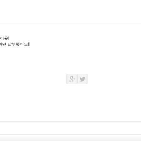
아욧!
원만 납부했어요!!