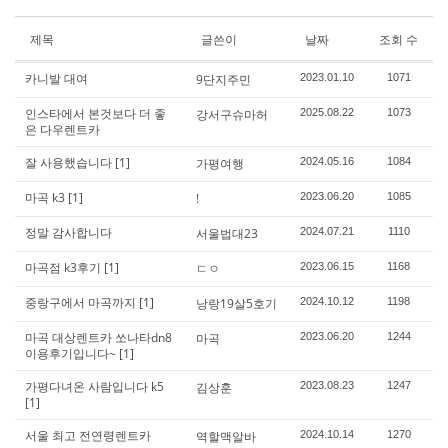
제목
글쓴이
날짜
조회 수
카니발 대여
9단지주민
2023.01.10
1071
인스타에서 본것보다 더 좋
강서구슈마허
2025.08.22
1073
은 다우렌트카
잘 사용했습니다
[1]
가평여행
2024.05.16
1084
마곡 k3
[1]
!
2023.06.20
1085
정말 감사합니다
서울법대23
2024.07.21
1110
마곡점 k3후기
[1]
ㄷㅇ
2023.06.15
1168
중랑구에서 마곡까지
[1]
낭랑19살5호기
2024.10.12
1198
마곡 대상렌트카 쏘나타dn8
마곡
2023.06.20
1244
이용후기입니다~
[1]
가평다녀온 사람입니다 k5
김상훈
2023.08.23
1247
[1]
서울 최고 전연령렌트카
역할맥알바
2024.10.14
1270