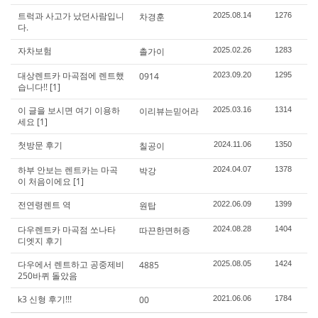
트럭과 사고가 났던사람입니
차경훈
2025.08.14
1276
다.
자차보험
촐가이
2025.02.26
1283
대상렌트카 마곡점에 렌트했
0914
2023.09.20
1295
습니다!!
[1]
이 글을 보시면 여기 이용하
이리뷰는믿어라
2025.03.16
1314
세요
[1]
첫방문 후기
칠공이
2024.11.06
1350
하부 안보는 렌트카는 마곡
박강
2024.04.07
1378
이 처음이에요
[1]
전연령렌트 역
원탑
2022.06.09
1399
다우렌트카 마곡점 쏘나타
따끈한면허증
2024.08.28
1404
디엣지 후기
다우에서 렌트하고 공중제비
4885
2025.08.05
1424
250바퀴 돌았음
k3 신형 후기!!!
00
2021.06.06
1784