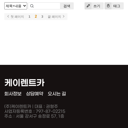
검색
쓰기
태그
2
첫 페이지
1
3
끝 페이지
케이렌트카
회사정보
상담예약
오시는 길
(주)케이렌트카 | 대표 : 권형주
사업자등록번호 : 797-87-02215
주소 : 서울 강서구 송정로 57, 1층