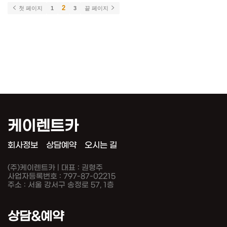
2
첫 페이지
1
3
끝 페이지
케이렌트카
회사정보
상담예약
오시는 길
(주)케이렌트카 | 대표 : 권형주
사업자등록번호 : 797-87-02215
주소 : 서울 강서구 송정로 57, 1층
상담&예약