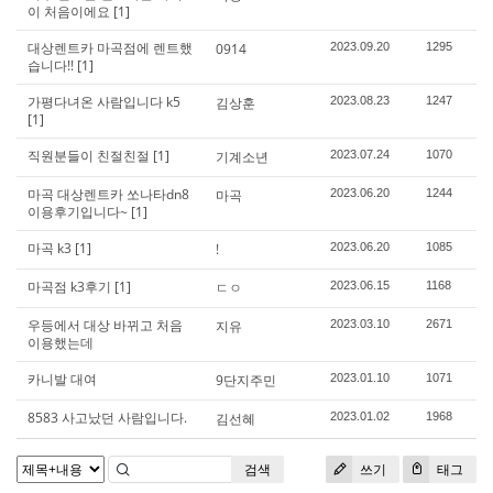
이 처음이에요
[1]
대상렌트카 마곡점에 렌트했
0914
2023.09.20
1295
습니다!!
[1]
가평다녀온 사람입니다 k5
김상훈
2023.08.23
1247
[1]
직원분들이 친절친절
[1]
기계소년
2023.07.24
1070
마곡 대상렌트카 쏘나타dn8
마곡
2023.06.20
1244
이용후기입니다~
[1]
마곡 k3
[1]
!
2023.06.20
1085
마곡점 k3후기
[1]
ㄷㅇ
2023.06.15
1168
우등에서 대상 바뀌고 처음
지유
2023.03.10
2671
이용했는데
카니발 대여
9단지주민
2023.01.10
1071
8583 사고났던 사람입니다.
김선혜
2023.01.02
1968
검색
쓰기
태그