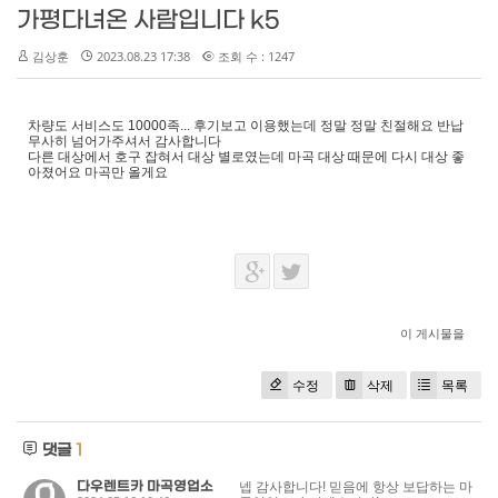
가평다녀온 사람입니다 k5
김상훈
2023.08.23 17:38
조회 수 : 1247
차량도 서비스도 10000족... 후기보고 이용했는데 정말 정말 친절해요 반납
무사히 넘어가주셔서 감사합니다
다른 대상에서 호구 잡혀서 대상 별로였는데 마곡 대상 때문에 다시 대상 좋
아졌어요 마곡만 올게요
이 게시물을
수정
삭제
목록
댓글
1
다우렌트카 마곡영업소
넵 감사합니다! 믿음에 항상 보답하는 마