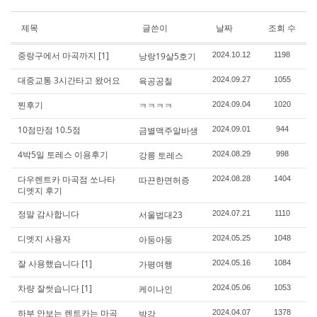
제목
글쓴이
날짜
조회 수
중랑구에서 마곡까지
[1]
낭랑19살5호기
2024.10.12
1198
대중교통 3시간타고 왔어요
육공공칠
2024.09.27
1055
찐후기
ㅋㅋㅋㅋ
2024.09.04
1020
10점만점 10.5점
금별맥주알바생
2024.09.01
944
4박5일 토레스 이용후기
강릉 토레스
2024.08.29
998
다우렌트카 마곡점 쏘나타
따끈한면허증
2024.08.28
1404
디엣지 후기
정말 감사합니다
서울법대23
2024.07.21
1110
디엣지 사용자
아둥아둥
2024.05.25
1048
잘 사용했습니다
[1]
가평여행
2024.05.16
1084
차량 잘썻습니다
[1]
케이나인
2024.05.06
1053
하부 안보는 렌트카는 마곡
박강
2024.04.07
1378