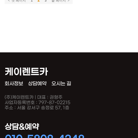
2
첫 페이지
1
3
끝 페이지
케이렌트카
회사정보
상담예약
오시는 길
(주)케이렌트카 | 대표 : 권형주
사업자등록번호 : 797-87-02215
주소 : 서울 강서구 송정로 57, 1층
상담&예약