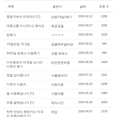
제목
글쓴이
날짜
조회 수
중랑구에서 마곡까지
[1]
낭랑19살5호기
2024.10.12
1198
대중교통 3시간타고 왔어요
육공공칠
2024.09.27
1055
찐후기
ㅋㅋㅋㅋ
2024.09.04
1020
10점만점 10.5점
금별맥주알바생
2024.09.01
944
4박5일 토레스 이용후기
강릉 토레스
2024.08.29
999
다우렌트카 마곡점 쏘나타
따끈한면허증
2024.08.28
1404
디엣지 후기
정말 감사합니다
서울법대23
2024.07.21
1110
디엣지 사용자
아둥아둥
2024.05.25
1048
잘 사용했습니다
[1]
가평여행
2024.05.16
1084
차량 잘썻습니다
[1]
케이나인
2024.05.06
1053
하부 안보는 렌트카는 마곡
박강
2024.04.07
1378
이 처음이에요
[1]