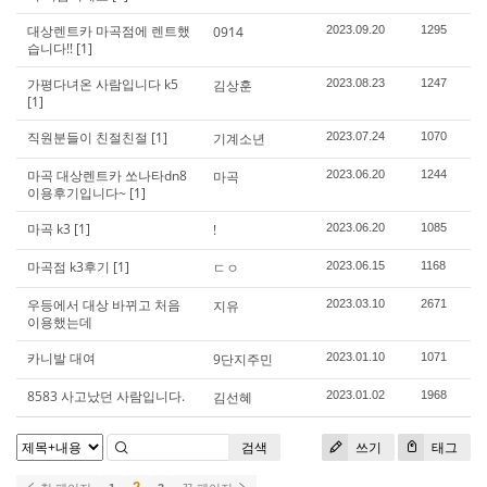
대상렌트카 마곡점에 렌트했
0914
2023.09.20
1295
습니다!!
[1]
가평다녀온 사람입니다 k5
김상훈
2023.08.23
1247
[1]
직원분들이 친절친절
[1]
기계소년
2023.07.24
1070
마곡 대상렌트카 쏘나타dn8
마곡
2023.06.20
1244
이용후기입니다~
[1]
마곡 k3
[1]
!
2023.06.20
1085
마곡점 k3후기
[1]
ㄷㅇ
2023.06.15
1168
우등에서 대상 바뀌고 처음
지유
2023.03.10
2671
이용했는데
카니발 대여
9단지주민
2023.01.10
1071
8583 사고났던 사람입니다.
김선혜
2023.01.02
1968
검색
쓰기
태그