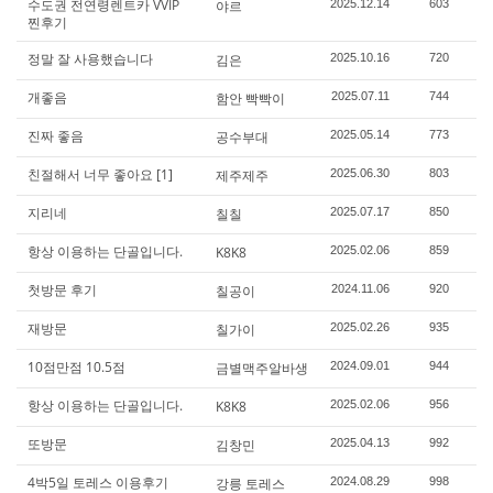
수도권 전연령렌트카 VVIP
야르
2025.12.14
603
찐후기
정말 잘 사용했습니다
김은
2025.10.16
720
개좋음
함안 빡빡이
2025.07.11
744
진짜 좋음
공수부대
2025.05.14
773
친절해서 너무 좋아요
[1]
제주제주
2025.06.30
803
지리네
칠칠
2025.07.17
850
항상 이용하는 단골입니다.
K8K8
2025.02.06
859
첫방문 후기
칠공이
2024.11.06
920
재방문
칠가이
2025.02.26
935
10점만점 10.5점
금별맥주알바생
2024.09.01
944
항상 이용하는 단골입니다.
K8K8
2025.02.06
956
또방문
김창민
2025.04.13
992
4박5일 토레스 이용후기
강릉 토레스
2024.08.29
998