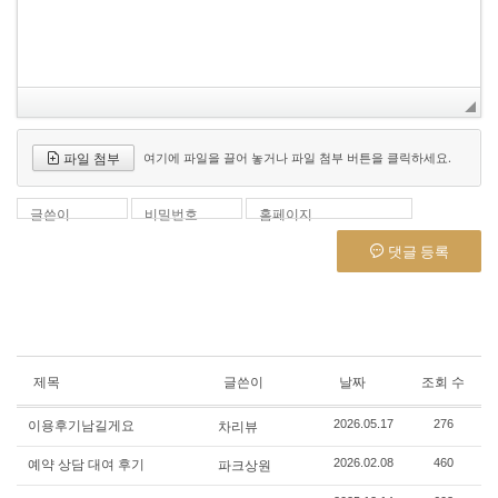
파일 첨부
여기에 파일을 끌어 놓거나 파일 첨부 버튼을 클릭하세요.
글쓴이
비밀번호
홈페이지
댓글 등록
제목
글쓴이
날짜
조회 수
이용후기남길게요
차리뷰
2026.05.17
276
예약 상담 대여 후기
파크상원
2026.02.08
460