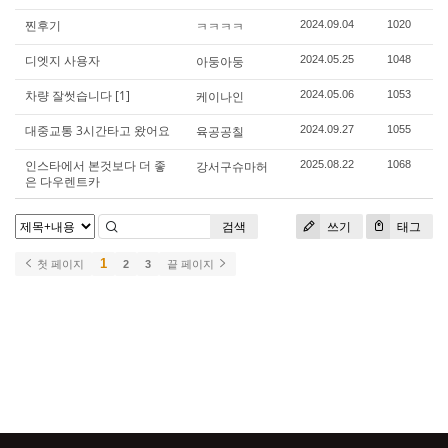
찐후기
ㅋㅋㅋㅋ
2024.09.04
1020
디엣지 사용자
아둥아둥
2024.05.25
1048
차량 잘썻습니다
[1]
케이나인
2024.05.06
1053
대중교통 3시간타고 왔어요
육공공칠
2024.09.27
1055
인스타에서 본것보다 더 좋
강서구슈마허
2025.08.22
1068
은 다우렌트카
검색
쓰기
태그
1
첫 페이지
2
3
끝 페이지