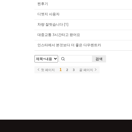
찐후기
디엣지 사용자
차량 잘썻습니다
[1]
대중교통 3시간타고 왔어요
인스타에서 본것보다 더 좋은 다우렌트카
검색
1
첫 페이지
2
3
끝 페이지