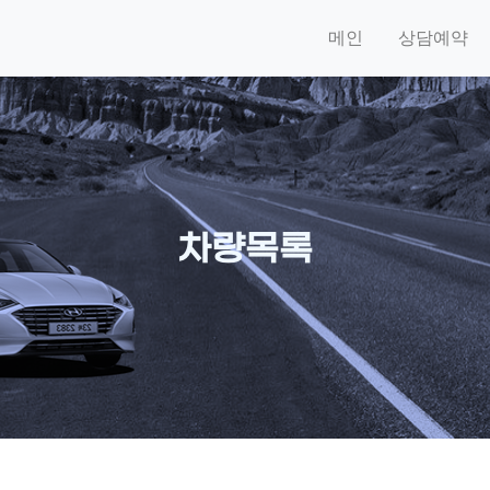
메인
상담예약
차량목록