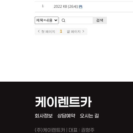
2022 K8 (26세)
1
검색
1
첫 페이지
끝 페이지
케이렌트카
회사정보
상담예약
오시는 길
(주)케이렌트카 | 대표 : 권형주