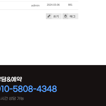
admin
2024.03.06
881
쓰기
태그
상담&예약
010-5808-4348
4시간 상담 가능