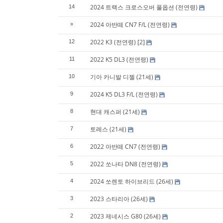
2024 트랙스 크로스오버 풀옵션 (전연령)
14
2024 아반떼 CN7 F/L (전연령)
»
2022 K3 (전연령)
[2]
12
2022 K5 DL3 (전연령)
11
기아 카니발 디젤 (21세)
10
2024 K5 DL3 F/L (전연령)
9
현대 캐스퍼 (21세)
8
토레스 (21세)
7
2022 아반떼 CN7 (전연령)
6
2022 쏘나타 DN8 (전연령)
5
2024 쏘렌토 하이브리드 (26세)
4
2023 스타리아 (26세)
3
2023 제네시스 G80 (26세)
2